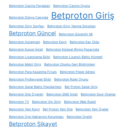
Betproton Casino Faydaları
Betproton Casino Oyunu
Betproton Giriş
Betproton Dünya Çapında
Betproton Giriş Sayfası
Betproton Giriş Yapma Sorunları
Betproton Güncel
Betproton Güvenilir Mi
Betproton Instagram
Betproton Kayıt
Betproton Kaç Oldu
Betproton Kupon İptali
Betproton Küresel Bingo Pazarında
Betproton Lisanslama Ekibi
Betproton Lisanslı Bahis Hizmeti
Betproton Mobil Giriş
Betproton Olumlu Geri Bildirimleri
Betproton Para Kazanma Fırsatı
Betproton Poker Adresi
Betproton Profesyonel Ekibi
Betproton Rulet Oyunu
Betproton Sanal Bahis Popülaritesi
Bet Proton Sanal Giriş
Betproton Site Ziyareti
Betproton SMS İptali
Betproton Spor Oranlar
Betproton TV
Betproton Vip Giriş
Betproton Web Ruleti
Betproton Yeni Kayıt
Bet Proton Yeni Site
Betproton Yeni Üyeler
Betproton Üye Haklarının Korunması
Betproton Üyelik
Betproton Şikayet