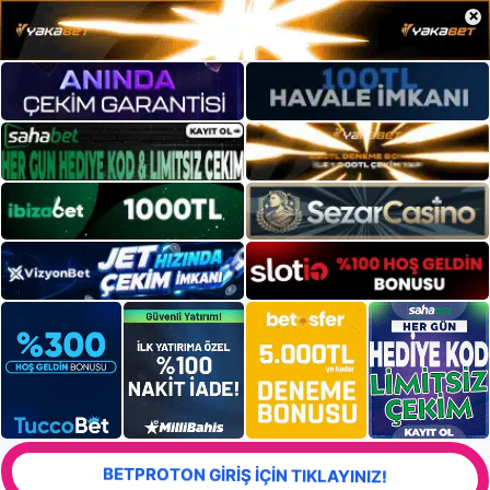
×
BETPROTON GİRİŞ İÇİN TIKLAYINIZ!