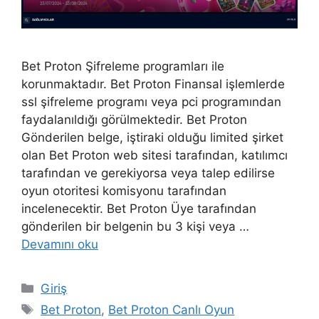
Bet Proton Şifreleme programları ile
korunmaktadır. Bet Proton Finansal işlemlerde
ssl şifreleme programı veya pci programından
faydalanıldığı görülmektedir. Bet Proton
Gönderilen belge, iştiraki olduğu limited şirket
olan Bet Proton web sitesi tarafından, katılımcı
tarafından ve gerekiyorsa veya talep edilirse
oyun otoritesi komisyonu tarafından
incelenecektir. Bet Proton Üye tarafından
gönderilen bir belgenin bu 3 kişi veya …
Devamını oku
Kategoriler
Giriş
Etiketler
Bet Proton
,
Bet Proton Canlı Oyun