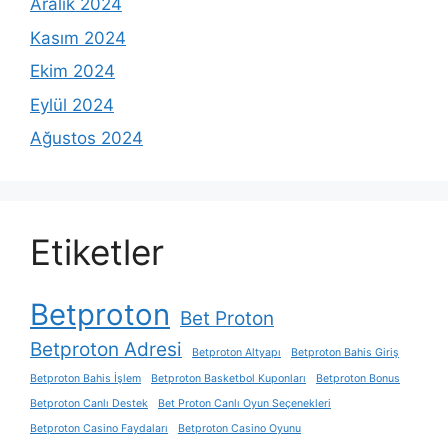
Aralık 2024
Kasım 2024
Ekim 2024
Eylül 2024
Ağustos 2024
Etiketler
Betproton
Bet Proton
Betproton Adresi
Betproton Altyapı
Betproton Bahis Giriş
Betproton Bahis İşlem
Betproton Basketbol Kuponları
Betproton Bonus
Betproton Canlı Destek
Bet Proton Canlı Oyun Seçenekleri
Betproton Casino Faydaları
Betproton Casino Oyunu