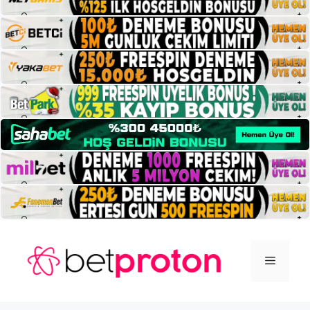
İçeriğe
atla
Menü