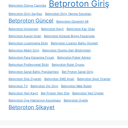
Betproton Giriş
Betproton Dünya Çapında
Betproton Giriş Sayfası
Betproton Giriş Yapma Sorunları
Betproton Güncel
Betproton Güvenilir Mi
Betproton Instagram
Betproton Kayıt
Betproton Kaç Oldu
Betproton Kupon İptali
Betproton Küresel Bingo Pazarında
Betproton Lisanslama Ekibi
Betproton Lisanslı Bahis Hizmeti
Betproton Mobil Giriş
Betproton Olumlu Geri Bildirimleri
Betproton Para Kazanma Fırsatı
Betproton Poker Adresi
Betproton Profesyonel Ekibi
Betproton Rulet Oyunu
Betproton Sanal Bahis Popülaritesi
Bet Proton Sanal Giriş
Betproton Site Ziyareti
Betproton SMS İptali
Betproton Spor Oranlar
Betproton TV
Betproton Vip Giriş
Betproton Web Ruleti
Betproton Yeni Kayıt
Bet Proton Yeni Site
Betproton Yeni Üyeler
Betproton Üye Haklarının Korunması
Betproton Üyelik
Betproton Şikayet