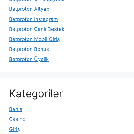
Betproton Altyapı
Betproton Instagram
Betproton Canlı Destek
Betproton Mobil Giriş
Betproton Bonus
Betproton Üyelik
Kategoriler
Bahis
Casino
Giriş