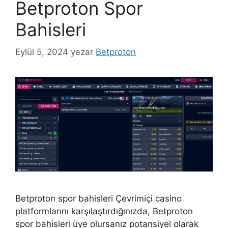
Betproton Spor
Bahisleri
Eylül 5, 2024
yazar
Betproton
Betproton spor bahisleri Çevrimiçi casino
platformlarını karşılaştırdığınızda, Betproton
spor bahisleri üye olursanız potansiyel olarak