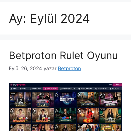
Ay:
Eylül 2024
Betproton Rulet Oyunu
Eylül 26, 2024
yazar
Betproton