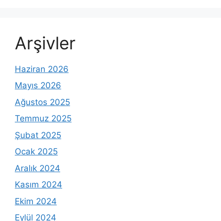
Arşivler
Haziran 2026
Mayıs 2026
Ağustos 2025
Temmuz 2025
Şubat 2025
Ocak 2025
Aralık 2024
Kasım 2024
Ekim 2024
Eylül 2024