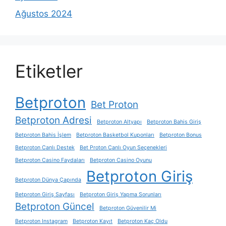
Ağustos 2024
Etiketler
Betproton
Bet Proton
Betproton Adresi
Betproton Altyapı
Betproton Bahis Giriş
Betproton Bahis İşlem
Betproton Basketbol Kuponları
Betproton Bonus
Betproton Canlı Destek
Bet Proton Canlı Oyun Seçenekleri
Betproton Casino Faydaları
Betproton Casino Oyunu
Betproton Giriş
Betproton Dünya Çapında
Betproton Giriş Sayfası
Betproton Giriş Yapma Sorunları
Betproton Güncel
Betproton Güvenilir Mi
Betproton Instagram
Betproton Kayıt
Betproton Kaç Oldu