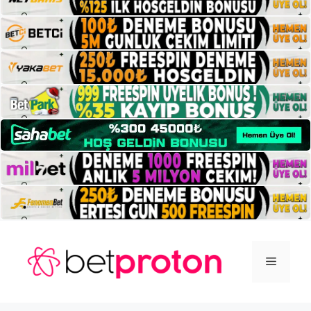
İçeriğe
atla
Menü