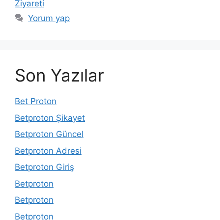
Ziyareti
Yorum yap
Son Yazılar
Bet Proton
Betproton Şikayet
Betproton Güncel
Betproton Adresi
Betproton Giriş
Betproton
Betproton
Betproton