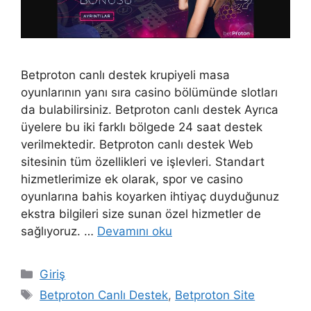
Betproton canlı destek krupiyeli masa
oyunlarının yanı sıra casino bölümünde slotları
da bulabilirsiniz. Betproton canlı destek Ayrıca
üyelere bu iki farklı bölgede 24 saat destek
verilmektedir. Betproton canlı destek Web
sitesinin tüm özellikleri ve işlevleri. Standart
hizmetlerimize ek olarak, spor ve casino
oyunlarına bahis koyarken ihtiyaç duyduğunuz
ekstra bilgileri size sunan özel hizmetler de
sağlıyoruz. …
Devamını oku
Kategoriler
Giriş
Etiketler
Betproton Canlı Destek
,
Betproton Site