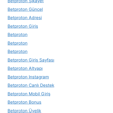
Betproton Şikayet
Betproton Güncel
Betproton Adresi
Betproton Giriş
Betproton
Betproton
Betproton
Betproton Giriş Sayfası
Betproton Altyapı
Betproton Instagram
Betproton Canlı Destek
Betproton Mobil Giriş
Betproton Bonus
Betproton Üyelik