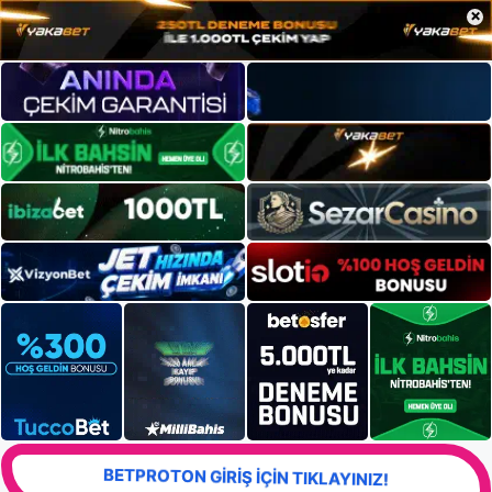
×
BETPROTON GİRİŞ İÇİN TIKLAYINIZ!