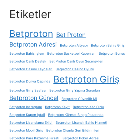
Etiketler
Betproton
Bet Proton
Betproton Adresi
Betproton Altyapı
Betproton Bahis Giriş
Betproton Bahis İşlem
Betproton Basketbol Kuponları
Betproton Bonus
Betproton Canlı Destek
Bet Proton Canlı Oyun Seçenekleri
Betproton Casino Faydaları
Betproton Casino Oyunu
Betproton Giriş
Betproton Dünya Çapında
Betproton Giriş Sayfası
Betproton Giriş Yapma Sorunları
Betproton Güncel
Betproton Güvenilir Mi
Betproton Instagram
Betproton Kayıt
Betproton Kaç Oldu
Betproton Kupon İptali
Betproton Küresel Bingo Pazarında
Betproton Lisanslama Ekibi
Betproton Lisanslı Bahis Hizmeti
Betproton Mobil Giriş
Betproton Olumlu Geri Bildirimleri
Betproton Para Kazanma Fırsatı
Betproton Poker Adresi