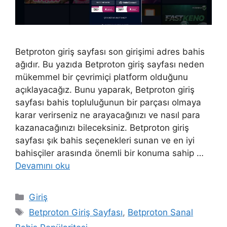
Betproton giriş sayfası son girişimi adres bahis
ağıdır. Bu yazıda Betproton giriş sayfası neden
mükemmel bir çevrimiçi platform olduğunu
açıklayacağız. Bunu yaparak, Betproton giriş
sayfası bahis topluluğunun bir parçası olmaya
karar verirseniz ne arayacağınızı ve nasıl para
kazanacağınızı bileceksiniz. Betproton giriş
sayfası şık bahis seçenekleri sunan ve en iyi
bahisçiler arasında önemli bir konuma sahip …
Devamını oku
Kategoriler
Giriş
Etiketler
Betproton Giriş Sayfası
,
Betproton Sanal