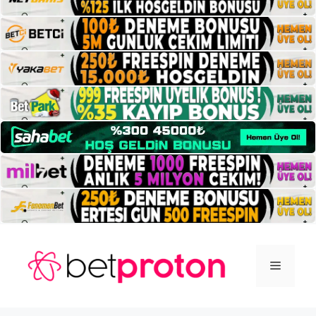
İçeriğe
atla
Menü