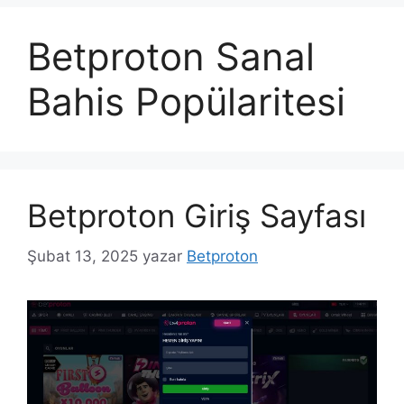
Betproton Sanal
Bahis Popülaritesi
Betproton Giriş Sayfası
Şubat 13, 2025
yazar
Betproton