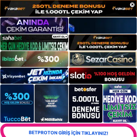
×
BETPROTON GİRİŞ İÇİN TIKLAYINIZ!