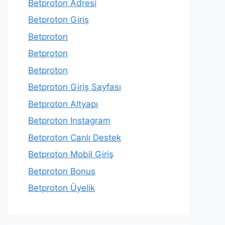
Betproton Adresi
Betproton Giriş
Betproton
Betproton
Betproton
Betproton Giriş Sayfası
Betproton Altyapı
Betproton Instagram
Betproton Canlı Destek
Betproton Mobil Giriş
Betproton Bonus
Betproton Üyelik